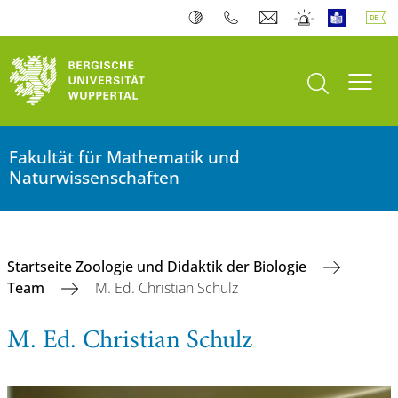
Suche öffnen
Navi
Fakultät für Mathematik und
Naturwissenschaften
Startseite Zoologie und Didaktik der Biologie
Team
M. Ed. Christian Schulz
M. Ed. Christian Schulz