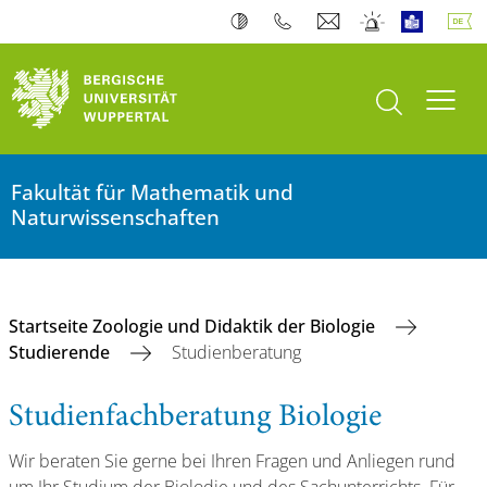
Suche öffnen
Navi
Fakultät für Mathematik und
Naturwissenschaften
Startseite Zoologie und Didaktik der Biologie
Studierende
Studienberatung
Studienfachberatung Biologie
Wir beraten Sie gerne bei Ihren Fragen und Anliegen rund